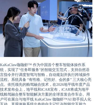
KaKaClaw咖咖虾™ 作为中国首个整车智能体操作系
统，实现了“任务即服务”的智能交互范式，支持自然语
言指令并行调度智驾与智舱，自动规划并执行跨域操作
流程。系统具备 “有性格、记性好、会的多” 三大核心亮
点。依托领先的舱驾融合技术，在2026地平线年度产品
技术发布会上，地平线和iCAR宣布，iCAR将成为地平
线舱驾融合整车智能解决方案的全球首发合作车企。用
户可在展台与地平线 KaKaClaw 咖咖虾™AI 助手拟人化
互动，直观体验系统出色的自主记忆与智能交互能力。