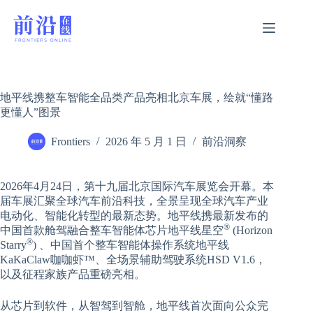
跳
过
内
容
地平线携整车智能全品类产品亮相北京车展，绘就“懂路
更懂人”图景
Frontiers
2026 年 5 月 1 日
前沿洞察
2026年4月24日，第十九届北京国际汽车展览会开幕。本
届车展汇聚全球汽车前沿科技，全景呈现全球汽车产业
电动化、智能化转型的最新态势。地平线携最新发布的
®
中国首款舱驾融合整车智能体芯片地平线星空
(Horizon
®
Starry
) 、中国首个整车智能体操作系统地平线
KaKaClaw咖咖虾™、全场景辅助驾驶系统HSD V1.6，
以及征程家族产品重磅亮相。
从芯片到软件，从智驾到智舱，地平线首次面向公众完