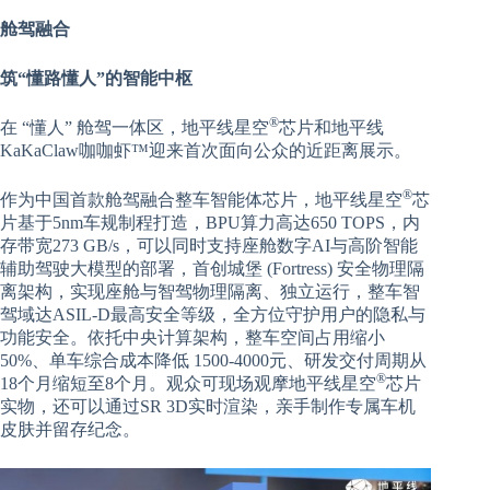
舱驾融合
筑“懂路懂人”的智能中枢
®
在 “懂人” 舱驾一体区，地平线星空
芯片和地平线
KaKaClaw咖咖虾™迎来首次面向公众的近距离展示。
®
作为中国首款舱驾融合整车智能体芯片，地平线星空
芯
片基于5nm车规制程打造，BPU算力高达650 TOPS，内
存带宽273 GB/s，可以同时支持座舱数字AI与高阶智能
辅助驾驶大模型的部署，首创城堡 (Fortress) 安全物理隔
离架构，实现座舱与智驾物理隔离、独立运行，整车智
驾域达ASIL-D最高安全等级，全方位守护用户的隐私与
功能安全。依托中央计算架构，整车空间占用缩小
50%、单车综合成本降低 1500-4000元、研发交付周期从
®
18个月缩短至8个月。观众可现场观摩地平线星空
芯片
实物，还可以通过SR 3D实时渲染，亲手制作专属车机
皮肤并留存纪念。