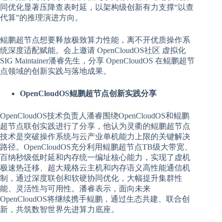
同优化显著压降查表时延，以架构级创新有力支撑“以查
代算”的推理演进方向。
鲲鹏超节点想要释放极致算力性能，离不开优质操作系
统深度适配赋能。会上邀请 OpenCloudOS社区 虚拟化
SIG Maintainer潘睿先生，分享 OpenCloudOS 在鲲鹏超节
点领域的创新实践与落地成果。
OpenCloudOS鲲鹏超节点创新实践分享
OpenCloudOS技术负责人潘睿围绕OpenCloudOS和鲲鹏
超节点联创实践进行了分享，他认为灵衢的鲲鹏超节点
技术是突破操作系统与云产业单机能力上限的关键解决
路径。OpenCloudOS充分利用鲲鹏超节点TB级大带宽、
百纳秒级低时延和内存统一编址核心能力，实现了虚机
极速热迁移、超大规格云主机和内存语义高性能通信机
制，通过深度联创和软硬协同优化，大幅提升集群性
能、灵活性与可用性。潘睿表示，面向未来
OpenCloudOS将继续携手鲲鹏，通过生态共建、联合创
新，共筑数智世界先进算力底座。