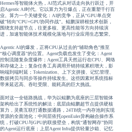
Hermes等智能体火热，AI范式从对话走向执行跃迁，开
启Agentic AI时代。它以算力为引爆点，正在重塑千行百
业。算力一个关键变化：AI的竞争，正从“GPU单点突
破”转向“CPU+GPU协同作战”。鲲鹏深耕根技术创新，
围绕支持超节点，往更多核、更高性能等方向持续演
进，加速智能体技术规模化落地与行业应用生态繁荣。
Agentic AI的爆发，正将CPU从过去的“辅助角色”推至
“核心调度器”的位置。Agent负载也发生了变化：Agent
控制流随复杂度爆炸；Agent工具天然运行在CPU、网络
和存储之上；复杂任务工具调用开销持续累积增大，影
响端到端时延；Tokenization、上下文拼接、记忆管理、
数据拷贝与同步等操作持续发生。这些因素对系统指标
带来延迟高、吞吐受限、能耗高的巨大挑战。
面对这一全链路挑战，华为以鲲鹏为底座的三层智能体
架构给出了系统性的解法：底层由鲲鹏超节点提供硬核
算力，灵衢互联打通数据通路，24TB统一内存池则实现
资源的全面池化；中间层依托openEuler异构融合操作系
统，打破CPU与GPU的联接壁垒，构筑“通智网存”协同
的Agent运行底座；上层Agent Infra提供轻量沙箱、记忆