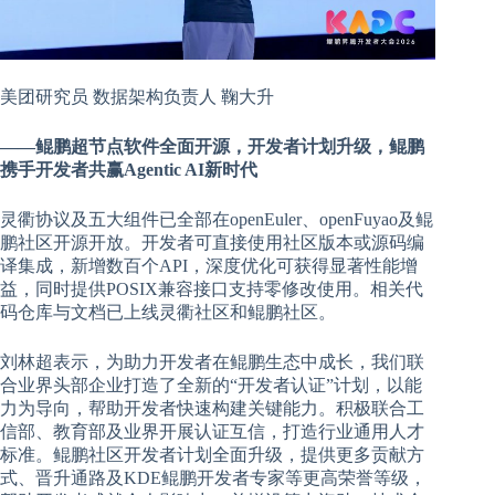
美团研究员 数据架构负责人 鞠大升
——鲲鹏超节点软件全面开源，开发者计划升级，鲲鹏
携手开发者共赢Agentic AI新时代
灵衢协议及五大组件已全部在openEuler、openFuyao及鲲
鹏社区开源开放。开发者可直接使用社区版本或源码编
译集成，新增数百个API，深度优化可获得显著性能增
益，同时提供POSIX兼容接口支持零修改使用。相关代
码仓库与文档已上线灵衢社区和鲲鹏社区。
刘林超表示，为助力开发者在鲲鹏生态中成长，我们联
合业界头部企业打造了全新的“开发者认证”计划，以能
力为导向，帮助开发者快速构建关键能力。积极联合工
信部、教育部及业界开展认证互信，打造行业通用人才
标准。鲲鹏社区开发者计划全面升级，提供更多贡献方
式、晋升通路及KDE鲲鹏开发者专家等更高荣誉等级，