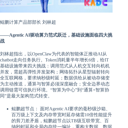
鲲鹏计算产品部部长
刘林超
——Agentic AI驱动算力范式跃迁，基础设施面临四大挑
战
刘林超指出，以OpenClaw为代表的智能体正推动AI从
chatbot走向任务执行。Token消耗量半年增长6倍，给IT
基础设施带来四大挑战：调用范式从人机交互转向机机
并发，需超高弹性并发架构；网络拓扑从星型辐射转向
全互联网格，要求纳秒级时延；数据供给从被动存储变
为主动推送，通算与智算必须深度融合；安全边界动态
调用链需可信执行环境。“智算为中心”到“通算+智算协
同”是最大架构范式转变。
鲲鹏超节点： 面对Agentic AI要求的毫秒级沙箱、
百万级上下文及内存带宽时延存储需10倍性能提升
的剪刀差矛盾，鲲鹏超节点以TB级互联带宽、百
纳秒时延和全局内存统一编址，重构大数据、数据