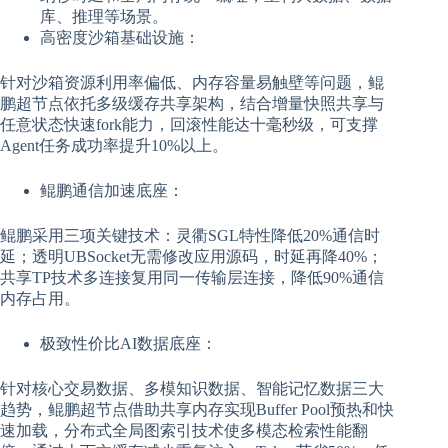
库、推理等场景。
高密度沙箱基础设施：
针对沙箱资源利用率偏低、内存容量易触壁等问题，鲲
鹏超节点依托多级缓存共享架构，结合增量快照共享与
任意状态快速fork能力，回滚性能达十毫秒级，可支撑
Agent任务成功率提升10%以上。
鲲鹏通信加速底座：
鲲鹏采用三项关键技术：灵衢SGL特性降低20%通信时
延；透明UBSocket无需修改应用源码，时延再降40%；
共享TP技术多连接复用同一传输层连接，降低90%通信
内存占用。
极致性价比AI数据底座：
针对核心交易数据、多模知识数据、智能记忆数据三大
趋势，鲲鹏超节点借助共享内存实现Buffer Pool预热和快
速加载，分布式全局图索引技术使多模态检索性能翻