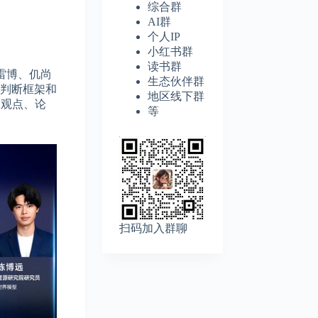
综合群
AI群
个人IP
小红书群
读书群
、雷博、仉尚
生态伙伴群
、判断框架和
地区线下群
场观点、论
等
扫码加入群聊