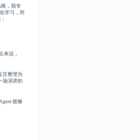
的风格，我专
性化学习，所
示：
观众来说，
度发言整理为
一场演讲的
ent 能够