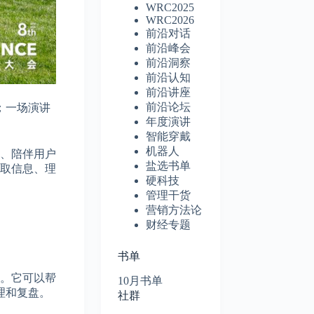
WRC2025
WRC2026
前沿对话
前沿峰会
前沿洞察
前沿认知
前沿讲座
前沿论坛
；一场演讲
年度演讲
智能穿戴
机器人
户、陪伴用户
盐选书单
获取信息、理
硬科技
管理干货
营销方法论
财经专题
书单
容。它可以帮
10月书单
理和复盘。
社群