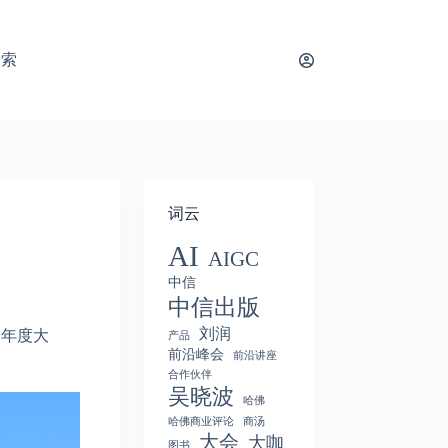
搜索
词云
AI
AIGC
中信
中信出版
刘润
的年度大
产品
前沿峰会
前沿讲座
合作伙伴
吴晓波
哈佛
哈佛商业评论
商汤
大会
大咖
图书