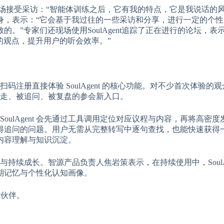
ent 展区现场接受采访：“智能体训练之后，它有我的特点，它是我说话
分身，表示：“它会基于我过往的一些采访和分享，进行一定的个
。”专家们还现场使用SoulAgent追踪了正在进行的论坛，表
嘉宾的观点，提升用户的听会效率。”
过扫码注册直接体验 SoulAgent 的核心功能。对不少首次体验的
以被带走、被追问、被复盘的参会新入口。
：SoulAgent 会先通过工具调用定位对应议程与内容，再将高密
得追问的问题。用户无需从完整转写中逐句查找，也能快速获得
内容理解与知识沉淀。
伴与持续成长。智源产品负责人焦岩策表示，在持续使用中，SoulAg
期记忆与个性化认知画像。
I伙伴。