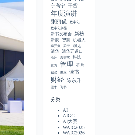
宁高宁
干货
年度演讲
张丽俊
数字化
数字化转型
新榜
新书发布会
新浪
智慧
机器人
洞见
李开复
梁宁
清华
清华五道口
科技
湛庐
真需求
管理
芯片
算力
读书
裁员
讲座
财经
陈东升
需求
飞书
分类
AI
AIGC
AI大赛
WAIC2025
WAIC2026