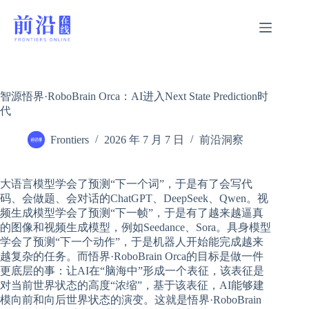
跳
过
内
容
智源悟界·RoboBrain Orca：AI进入Next State Prediction时
代
Frontiers
2026 年 7 月 7 日
前沿洞察
大语言模型学会了预测“下一个词”，于是有了会写代
码、会做题、会对话的ChatGPT、DeepSeek、Qwen。视
频生成模型学会了预测“下一帧”，于是有了越来越逼真
的图像和视频生成模型，例如Seedance、Sora。具身模型
学会了预测“下一个动作”，于是机器人开始能完成越来
越复杂的任务。而悟界·RoboBrain Orca的目标是做一件
更底层的事：让AI在“脑海中”形成一个表征，该表征是
对当前世界状态的高度“浓缩”，基于该表征，AI能够建
模向前和向后世界状态的演变。这就是悟界·RoboBrain