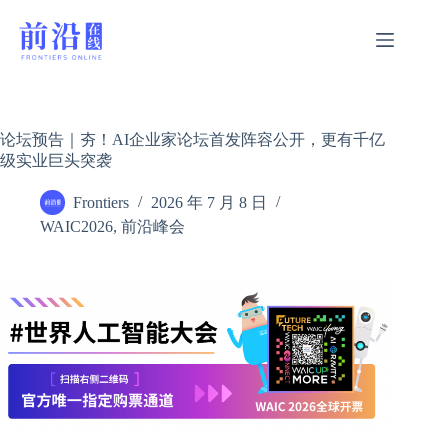
跳
过
内
容
论坛预告｜夯！AI企业家论坛首发阵容公开，更有千亿
级实业巨头突袭
Frontiers
2026 年 7 月 8 日
WAIC2026
,
前沿峰会