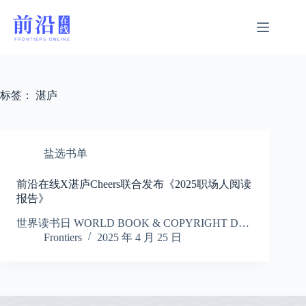
跳
过
内
容
标签：
湛庐
盐选书单
前沿在线X湛庐Cheers联合发布《2025职场人阅读
报告》
世界读书日 WORLD BOOK & COPYRIGHT D…
Frontiers
2025 年 4 月 25 日