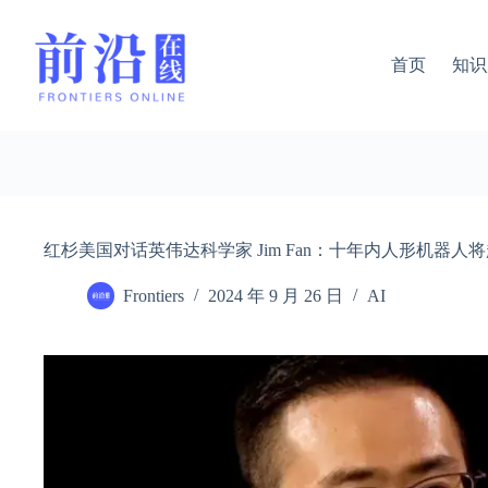
跳
过
内
首页
知识
容
红杉美国对话英伟达科学家 Jim Fan：十年内人形机器
Frontiers
2024 年 9 月 26 日
AI