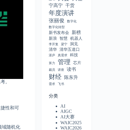
宁高宁
干货
年度演讲
张丽俊
数字化
数字化转型
新榜
新书发布会
新浪
智慧
机器人
洞见
李开复
梁宁
清华
清华五道口
科技
湛庐
真需求
管理
芯片
算力
读书
裁员
讲座
财经
陈东升
思考。
需求
飞书
分类
AI
敏捷性和可
AIGC
AI大赛
WAIC2025
领域随机化
WAIC2026