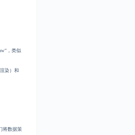
w”，类似
、渲染）和
们将数据策