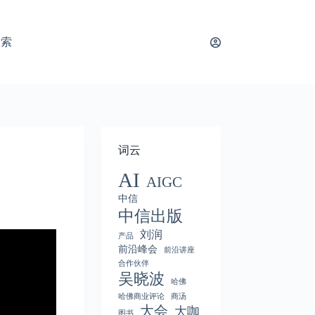
搜索
词云
AI
AIGC
中信
中信出版
刘润
产品
前沿峰会
前沿讲座
合作伙伴
吴晓波
哈佛
哈佛商业评论
商汤
大会
大咖
图书