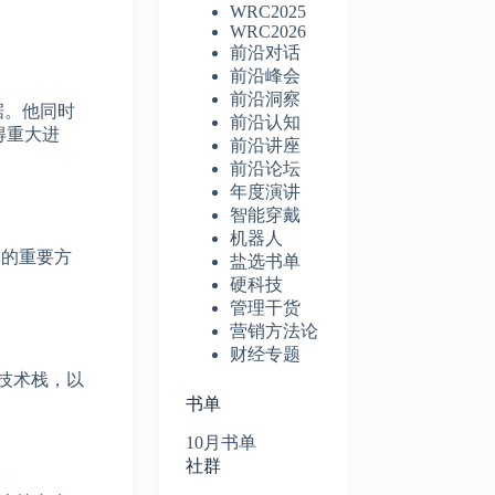
WRC2025
WRC2026
前沿对话
前沿峰会
前沿洞察
据。他同时
前沿认知
得重大进
前沿讲座
前沿论坛
年度演讲
智能穿戴
机器人
体的重要方
盐选书单
硬科技
管理干货
营销方法论
财经专题
整技术栈，以
书单
10月书单
社群