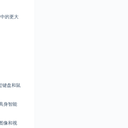
架中的更大
过键盘和鼠
和具身智能
别图像和视