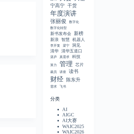
宁高宁
干货
年度演讲
张丽俊
数字化
数字化转型
新榜
新书发布会
新浪
智慧
机器人
洞见
李开复
梁宁
清华
清华五道口
科技
湛庐
真需求
管理
芯片
算力
读书
裁员
讲座
财经
陈东升
需求
飞书
分类
AI
AIGC
AI大赛
WAIC2025
WAIC2026