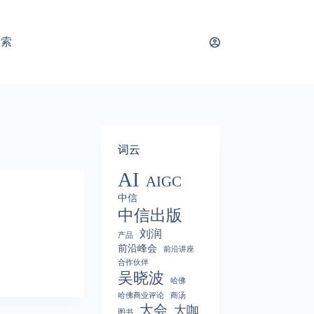
搜索
词云
AI
AIGC
中信
中信出版
刘润
产品
前沿峰会
前沿讲座
合作伙伴
吴晓波
哈佛
哈佛商业评论
商汤
大会
大咖
图书