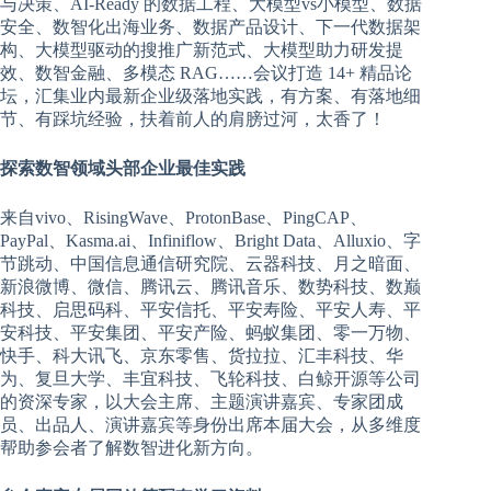
与决策、AI-Ready 的数据工程、大模型vs小模型、数据
安全、数智化出海业务、数据产品设计、下一代数据架
构、大模型驱动的搜推广新范式、大模型助力研发提
效、数智金融、多模态 RAG……会议打造 14+ 精品论
坛，汇集业内最新企业级落地实践，有方案、有落地细
节、有踩坑经验，扶着前人的肩膀过河，太香了！
探索数智领域头部企业最佳实践
来自vivo、RisingWave、ProtonBase、PingCAP、
PayPal、Kasma.ai、Infiniflow、Bright Data、Alluxio、字
节跳动、中国信息通信研究院、云器科技、月之暗面、
新浪微博、微信、腾讯云、腾讯音乐、数势科技、数巅
科技、启思码科、平安信托、平安寿险、平安人寿、平
安科技、平安集团、平安产险、蚂蚁集团、零一万物、
快手、科大讯飞、京东零售、货拉拉、汇丰科技、华
为、复旦大学、丰宜科技、飞轮科技、白鲸开源等公司
的资深专家，以大会主席、主题演讲嘉宾、专家团成
员、出品人、演讲嘉宾等身份出席本届大会，从多维度
帮助参会者了解数智进化新方向。