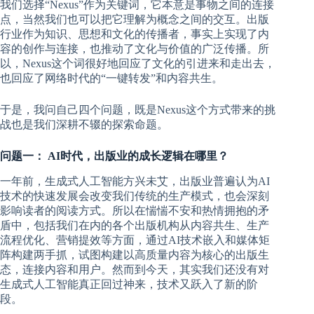
我们选择“Nexus”作为关键词，它本意是事物之间的连接
点，当然我们也可以把它理解为概念之间的交互。出版
行业作为知识、思想和文化的传播者，事实上实现了内
容的创作与连接，也推动了文化与价值的广泛传播。所
以，Nexus这个词很好地回应了文化的引进来和走出去，
也回应了网络时代的“一键转发”和内容共生。
于是，我问自己四个问题，既是Nexus这个方式带来的挑
战也是我们深耕不辍的探索命题。
问题一： AI时代，出版业的成长逻辑在哪里？
一年前，生成式人工智能方兴未艾，出版业普遍认为AI
技术的快速发展会改变我们传统的生产模式，也会深刻
影响读者的阅读方式。所以在惴惴不安和热情拥抱的矛
盾中，包括我们在内的各个出版机构从内容共生、生产
流程优化、营销提效等方面，通过AI技术嵌入和媒体矩
阵构建两手抓，试图构建以高质量内容为核心的出版生
态，连接内容和用户。然而到今天，其实我们还没有对
生成式人工智能真正回过神来，技术又跃入了新的阶
段。