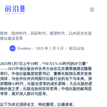
跳
过
内
容
陈炜：陪伴时代，回应时代，展望时代，以内容共生迎
接出版业变革
Frontiers
2025 年 1 月 9 日
前沿认知
2025年1月7日上午10时，“NEXUS:AI时代的IP力量”
——2025中信出版合作伙伴大会在北京康莱德酒店隆重
举行。中信出版集团党委书记、董事长陈炜出席并发表
演讲，与合作伙伴共同探讨出版行业的当下与未来。演
讲围绕AI时代，出版业变革的成长逻辑；大众出版的逻
辑价值之变；出版业如何应对变局；中信出版的破局思
考等，展开深入探讨与思考。
以下为本次演讲全文，特此整理，以飨读者。