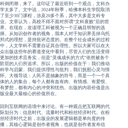
科倒闭潮，来了。这印证了最近听到一个观点，文科办
学太多了。文中说，2024年秋季，哈佛本科生学院取消
了至少30门课程，涉及20多个系，其中大多是文科专
业。文章认为，高校不得不面对所谓“文科衰败”后的世
界。在现在，攻读理工科被视为一个正确且明智的选
择。从知识创作者的视角，我本人对于知识界丢掉乌托
邦式的理想，是持批评态度的。在整个社会成长的过程
中，人文学科不需要自证其合理性。所以大家可以在大
众出版这些年的赛道变化中看到，尽管人们的生活变得
更加的技术且务实，但是“灵魂成长的方式”依然被各个
阶层的人们所追求。所以，出版的价值在于：我们推动
科学与启蒙、我们提供理性与批判，我们抚慰心灵与情
怀。大领导说：人民不是抽象的符号，而是一个一个具
体的人的集合，每个人都有血有肉、有情感、有爱恨、
有梦想，都有内心的冲突和忧伤。出版的内容价值是出
版业最大最核心的价值所在。
回到互联网的语境中来讨论。有一种观点把互联网的代
际划分为：信息时代、流量时代和粉丝经济时代。在粉
丝经济时代之前，出版业的发展逻辑都是单向度的传
播，其核心逻辑是创作者视角，也就是创作者发布信