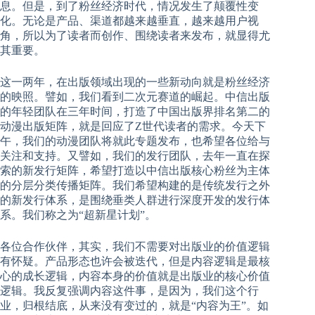
息。但是，到了粉丝经济时代，情况发生了颠覆性变
化。无论是产品、渠道都越来越垂直，越来越用户视
角，所以为了读者而创作、围绕读者来发布，就显得尤
其重要。
这一两年，在出版领域出现的一些新动向就是粉丝经济
的映照。譬如，我们看到二次元赛道的崛起。中信出版
的年轻团队在三年时间，打造了中国出版界排名第二的
动漫出版矩阵，就是回应了Z世代读者的需求。今天下
午，我们的动漫团队将就此专题发布，也希望各位给与
关注和支持。又譬如，我们的发行团队，去年一直在探
索的新发行矩阵，希望打造以中信出版核心粉丝为主体
的分层分类传播矩阵。我们希望构建的是传统发行之外
的新发行体系，是围绕垂类人群进行深度开发的发行体
系。我们称之为“超新星计划”。
各位合作伙伴，其实，我们不需要对出版业的价值逻辑
有怀疑。产品形态也许会被迭代，但是内容逻辑是最核
心的成长逻辑，内容本身的价值就是出版业的核心价值
逻辑。我反复强调内容这件事，是因为，我们这个行
业，归根结底，从来没有变过的，就是“内容为王”。如