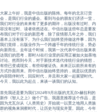
大家上午好，我是中信出版的陈炜。每年的北京订货
会，是我们行业的盛会。看到与会的朋友们济济一堂，
我们对行业的未来有了更多的期许，出版没有过时、内
容没有过时、读者依然还在。中信出版这些年总是要发
布我们对于行业的新思考，除了疫情那几年之外，我们
基本上没有落下。为什么我们始终坚持做这件事，因为
我们觉得，出版业作为一个跨越千年的传统行业，势必
向新而生。去年这个时候，我第一次代表中信出版来表
达我们的思考，那时AI在行业里的应用正被如火如荼地
讨论。然而到今天，对于新技术迭代传统行业的猜想，
有些已变成现实，有些却被证伪。未来正以前所未有的
方式扑面而来。而中信出版始终坚持的，就是以优质的
内容陪伴时代，回应时代，并且和大家一起展望时代。
今天，我以此为起点，来谈一谈我们的认知。
首先我还是要为我们2024年9月出版的尤瓦尔•赫拉利的
新作《智人之上》做个广告。我愿意推荐这个作品，是
因为尤瓦尔从《人类简史》开始就一以贯之地用人类族
群的视角来洞察时代，让历史与现实并置。因此，今年