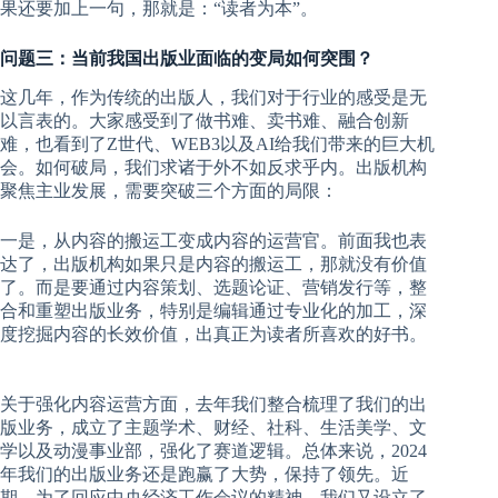
果还要加上一句，那就是：“读者为本”。
问题三：当前我国出版业面临的变局如何突围？
这几年，作为传统的出版人，我们对于行业的感受是无
以言表的。大家感受到了做书难、卖书难、融合创新
难，也看到了Z世代、WEB3以及AI给我们带来的巨大机
会。如何破局，我们求诸于外不如反求乎内。出版机构
聚焦主业发展，需要突破三个方面的局限：
一是，从内容的搬运工变成内容的运营官。前面我也表
达了，出版机构如果只是内容的搬运工，那就没有价值
了。而是要通过内容策划、选题论证、营销发行等，整
合和重塑出版业务，特别是编辑通过专业化的加工，深
度挖掘内容的长效价值，出真正为读者所喜欢的好书。
关于强化内容运营方面，去年我们整合梳理了我们的出
版业务，成立了主题学术、财经、社科、生活美学、文
学以及动漫事业部，强化了赛道逻辑。总体来说，2024
年我们的出版业务还是跑赢了大势，保持了领先。近
期，为了回应中央经济工作会议的精神，我们又设立了