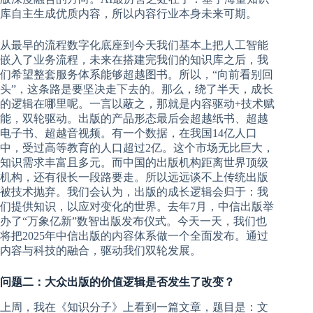
库自主生成优质内容，所以内容行业本身未来可期。
从最早的流程数字化底座到今天我们基本上把人工智能
嵌入了业务流程，未来在搭建完我们的知识库之后，我
们希望整套服务体系能够超越图书。所以，“向前看别回
头”，这条路是要坚决走下去的。那么，绕了半天，成长
的逻辑在哪里呢。一言以蔽之，那就是内容驱动+技术赋
能，双轮驱动。出版的产品形态最后会超越纸书、超越
电子书、超越音视频。有一个数据，在我国14亿人口
中，受过高等教育的人口超过2亿。这个市场无比巨大，
知识需求丰富且多元。而中国的出版机构距离世界顶级
机构，还有很长一段路要走。所以远远谈不上传统出版
被技术抛弃。我们会认为，出版的成长逻辑会归于：我
们提供知识，以应对变化的世界。去年7月，中信出版举
办了“万象亿新”数智出版发布仪式。今天一天，我们也
将把2025年中信出版的内容体系做一个全面发布。通过
内容与科技的融合，驱动我们双轮发展。
问题二：大众出版的价值逻辑是否发生了改变？
上周，我在《知识分子》上看到一篇文章，题目是：文