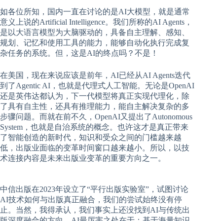
如各位所知，国内一直在讨论的是AI大模型，就是通常
意义上说的Artificial Intelligence。我们所称的AI Agents，
是以大语言模型为大脑驱动的，具备自主理解、感知、
规划、记忆和使用工具的能力，能够自动化执行完成复
杂任务的系统。但，这是AI的终点吗？不是！
在美国，现在来说应该是前年，AI已经从AI Agents迭代
到了Agentic AI，也就是代理式人工智能。无论是OpenAI
还是英伟达都认为，下一代模型将真正实现代理化，除
了具有自主性，还具有推理能力，能自主解决复杂的多
步骤问题。而就在前不久，OpenAI又提出了Autonomous
System，也就是自治系统的概念。也许这才是真正带来
了智能创造的新时代，知识和受众之间的门槛越来越
低，出版业面临的变革时间窗口越来越小。所以，以技
术连接内容是未来出版业变革的重要方向之一。
中信出版在2023年设立了“平行出版实验室”，试图讨论
AI技术如何与出版真正融合，我们的尝试始终没有停
止。当然，我得承认，我们事实上还没找到AI与传统出
版深度融合的方向。AI最厉害之处在于：基于海量知识