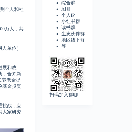
综合群
AI群
否则个人和社
个人IP
小红书群
读书群
00万人，其
生态伙伴群
地区线下群
等
用人单位）
进展和成
轨，合并新
民养老金提
险基金投资
扫码加入群聊
重挑战，应
供大家研究