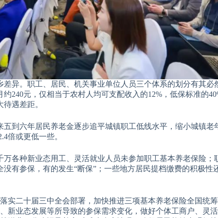
乡差异。职工、居民、机关事业单位人员三个体系的划分有其必
约240元，仅相当于农村人均可支配收入的12%，低保标准的4
大待遇差距。
来五到六年居民养老金逐步追平城镇职工低线水平，缩小城镇老
2.4倍或更低一些。
千万各种新业态用工、灵活就业人员未参加职工基本养老保险；
没有参保，有的发生“断保”；一些地方居民提档缴费的积极性还
。落实二十届三中全会部署，加快推进三项基本养老保险全国统
动、新业态发展等所导致的参保需求变化，做好个体工商户、灵