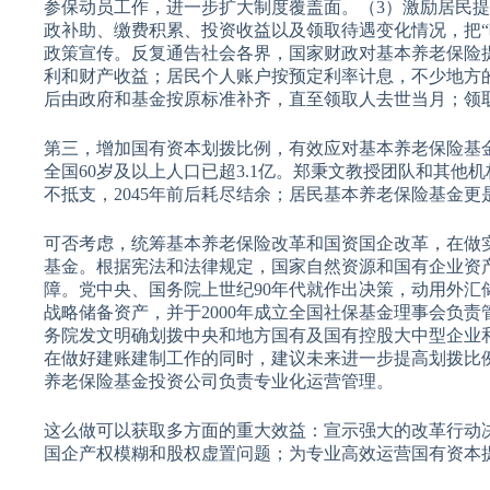
参保动员工作，进一步扩大制度覆盖面。（3）激励居民
政补助、缴费积累、投资收益以及领取待遇变化情况，把“暗
政策宣传。反复通告社会各界，国家财政对基本养老保险
利和财产收益；居民个人账户按预定利率计息，不少地方的记
后由政府和基金按原标准补齐，直至领取人去世当月；领
第三，增加国有资本划拨比例，有效应对基本养老保险基
全国60岁及以上人口已超3.1亿。郑秉文教授团队和其他
不抵支，2045年前后耗尽结余；居民基本养老保险基金
可否考虑，统筹基本养老保险改革和国资国企改革，在做
基金。根据宪法和法律规定，国家自然资源和国有企业资
障。党中央、国务院上世纪90年代就作出决策，动用外汇
战略储备资产，并于2000年成立全国社保基金理事会负责
务院发文明确划拨中央和地方国有及国有控股大中型企业和
在做好建账建制工作的同时，建议未来进一步提高划拨比
养老保险基金投资公司负责专业化运营管理。
这么做可以获取多方面的重大效益：宣示强大的改革行动
国企产权模糊和股权虚置问题；为专业高效运营国有资本