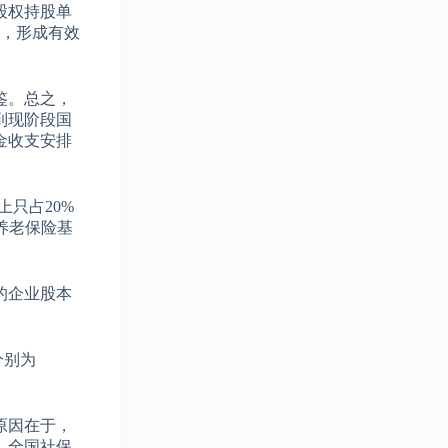
股权持股单
会，形成有效
鉴。总之，
到现阶段国
金收支安排
只占20%
养老保险基
的企业股本
分别为
原因在于，
，全国社保