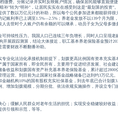
提档缴费。分账记录并实时反映账户情况，确保居民能够直观便
补”转为“明补”，让居民实实在在感受到这是“最划算的投资”。
提供了数以万亿元计的补助，所以每个公民参加进来都能获得很
账利率已上调至1.5%—2.5%；养老金发放不以139个月为限
取人去世时个人账户仍有余额的可以继承，动员子女为父母多缴
金可持续性压力。我国人口已连续三年负增长，同时人口呈现老
机构开展跟踪测算，结论大体接近，职工基本养老保险基金预计20
更是需要财政不断翻番补助。
实专业化法治化承接机制前提下，划拨更高比例国有资本充实基
产属于国家所有，即全民所有，主要用于促进经济发展、社会建
储备收益和划拨国有资产补充基本养老保险基金，累计超过2800
管理运营。到目前为止国家社保基金战略储备已达到约3万亿元。2
金融机构10%的国有股权充实社保基金，到去年底已合计划拨3.
例、增加划拨规模，分期分批、依法依规实施操作，并设立专门
决心；缓解人民群众对老年生活的担忧；实现安全稳健较好收益
提供引领和示范，等等。