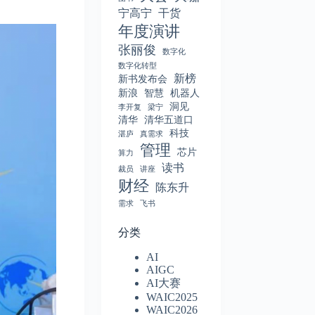
宁高宁
干货
年度演讲
张丽俊
数字化
数字化转型
新榜
新书发布会
新浪
智慧
机器人
洞见
李开复
梁宁
清华
清华五道口
科技
湛庐
真需求
管理
芯片
算力
读书
裁员
讲座
财经
陈东升
需求
飞书
分类
AI
AIGC
AI大赛
WAIC2025
WAIC2026