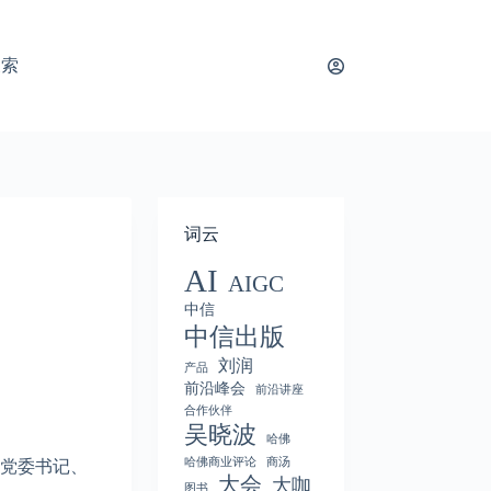
搜索
词云
AI
AIGC
中信
中信出版
刘润
产品
前沿峰会
前沿讲座
合作伙伴
吴晓波
哈佛
哈佛商业评论
商汤
原党委书记、
大会
大咖
图书