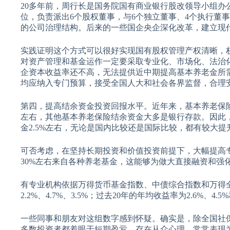
20多年前，周行长是国务院国有商业银行股改领导小组
位，负责派出6个股权董事，与6个独立董事、4个执行董
的公司治理结构。后来的一些国企央企深化改革，建立现
实践证明这个方式可以很好实现国有股权管理产权清晰，
对资产管理和基金运作一定要采取专业化、市场化、法治
企资本收益率还不高，无法提供近中期提高基本养老金所
均应纳入专门预算，接受全国人大和社会各界监督，合理
第四，提高结余资金投资回报水平。近年来，基本养老保险
左右，其他基本养老保险结余资金大多是银行存款。因此，2
金2.5%左右，无论是国内比较还是国际比较，都有较大提
可否考虑，在坚持长期投资和价值投资前提下，大幅提高
30%左右来自各种养老基金，这能够为做大直接融资和强
有专业机构依据万得货币基金指数、中债综合指数和万得全
2.2%、4.7%、3.5%；过去20年的年均收益率为2.6%、4.5%
一些同事和朋友对这组数字感到怀疑。确实是，除全国社
多数投资者都着眼于短期盈亏，存在从众心理，常常表现