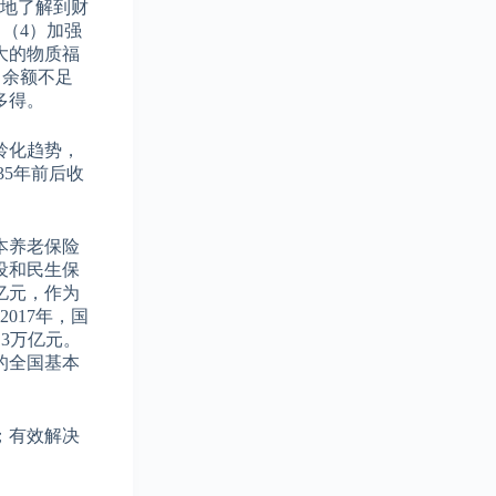
捷地了解到财
（4）加强
大的物质福
，余额不足
多得。
龄化趋势，
35年前后收
本养老保险
设和民生保
亿元，作为
017年，国
3万亿元。
的全国基本
；有效解决