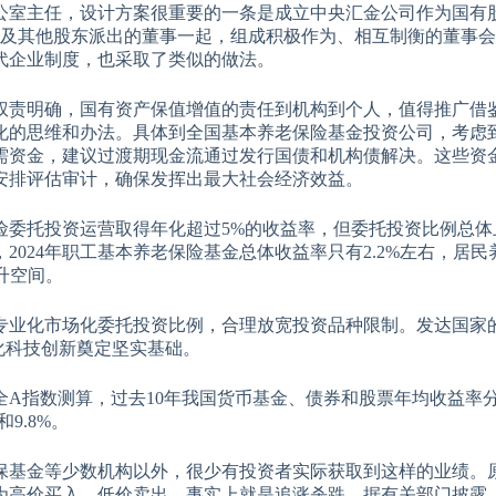
办公室主任，设计方案很重要的一条是成立中央汇金公司作为国有
事及其他股东派出的董事一起，组成积极作为、相互制衡的董事
代企业制度，也采取了类似的做法。
权责明确，国有资产保值增值的责任到机构到个人，值得推广借
化的思维和办法。具体到全国基本养老保险基金投资公司，考虑
需资金，建议过渡期现金流通过发行国债和机构债解决。这些资
安排评估审计，确保发挥出最大社会经济效益。
委托投资运营取得年化超过5%的收益率，但委托投资比例总体上
024年职工基本养老保险基金总体收益率只有2.2%左右，居民
升空间。
专业化市场化委托投资比例，合理放宽投资品种限制。发达国家
化科技创新奠定坚实基础。
A指数测算，过去10年我国货币基金、债券和股票年均收益率
和9.8%。
保基金等少数机构以外，很少有投资者实际获取到这样的业绩。
为高价买入、低价卖出，事实上就是追涨杀跌。据有关部门披露