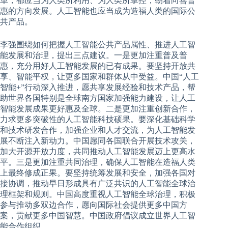
革，都应当为人类所利用、为人类所掌控，朝着向善普
惠的方向发展。人工智能也应当成为造福人类的国际公
共产品。
李强围绕如何把握人工智能公共产品属性、推进人工智
能发展和治理，提出三点建议。一是更加注重普及普
惠，充分用好人工智能发展的已有成果。要坚持开放共
享、智能平权，让更多国家和群体从中受益。中国“人工
智能+”行动深入推进，愿共享发展经验和技术产品，帮
助世界各国特别是全球南方国家加强能力建设，让人工
智能发展成果更好惠及全球。二是更加注重创新合作，
力求更多突破性的人工智能科技硕果。要深化基础科学
和技术研发合作，加强企业和人才交流，为人工智能发
展不断注入新动力。中国愿同各国联合开展技术攻关，
加大开源开放力度，共同推动人工智能发展迈上更高水
平。三是更加注重共同治理，确保人工智能在造福人类
上最终修成正果。要坚持统筹发展和安全，加强各国对
接协调，推动早日形成具有广泛共识的人工智能全球治
理框架和规则。中国高度重视人工智能全球治理，积极
参与推动多双边合作，愿向国际社会提供更多中国方
案，贡献更多中国智慧。中国政府倡议成立世界人工智
能合作组织。