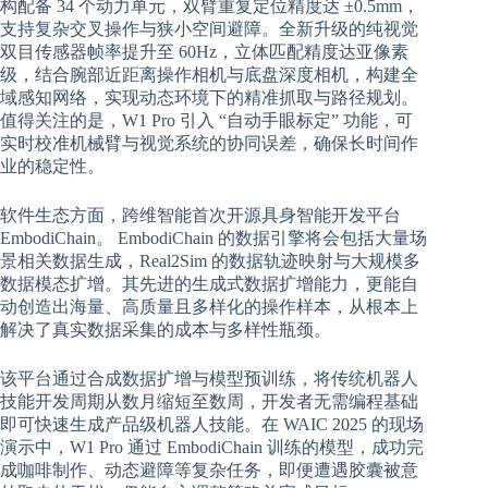
构配备 34 个动力单元，双臂重复定位精度达 ±0.5mm，
支持复杂交叉操作与狭小空间避障。全新升级的纯视觉
双目传感器帧率提升至 60Hz，立体匹配精度达亚像素
级，结合腕部近距离操作相机与底盘深度相机，构建全
域感知网络，实现动态环境下的精准抓取与路径规划。
值得关注的是，W1 Pro 引入 “自动手眼标定” 功能，可
实时校准机械臂与视觉系统的协同误差，确保长时间作
业的稳定性。
软件生态方面，跨维智能首次开源具身智能开发平台
EmbodiChain。 EmbodiChain 的数据引擎将会包括大量场
景相关数据生成，Real2Sim 的数据轨迹映射与大规模多
数据模态扩增。其先进的生成式数据扩增能力，更能自
动创造出海量、高质量且多样化的操作样本，从根本上
解决了真实数据采集的成本与多样性瓶颈。
该平台通过合成数据扩增与模型预训练，将传统机器人
技能开发周期从数月缩短至数周，开发者无需编程基础
即可快速生成产品级机器人技能。在 WAIC 2025 的现场
演示中，W1 Pro 通过 EmbodiChain 训练的模型，成功完
成咖啡制作、动态避障等复杂任务，即便遭遇胶囊被意