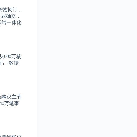
与高效执行，
正式确立，
云端一体化
900万核
转码、数据
架构仅主节
40万笔事