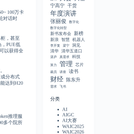
宁高宁
干货
~ 100万卡
年度演讲
轮对话时
张丽俊
数字化
数字化转型
新榜
新书发布会
每柜，甚至
新浪
智慧
机器人
，PUE低
洞见
李开复
梁宁
也可以获得全
清华
清华五道口
科技
湛庐
真需求
管理
芯片
算力
式。
读书
裁员
讲座
变成分布式
财经
陈东升
能达到H20
需求
飞书
分类
AI
AIGC
oken推理服
AI大赛
00多个院所
WAIC2025
WAIC2026