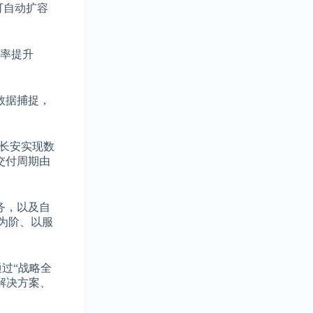
可自动扩容
效率提升
数据捕捉，
，长安实现数
交付周期由
务，以及自
验为阶、以服
通过“战略全
解决方案、