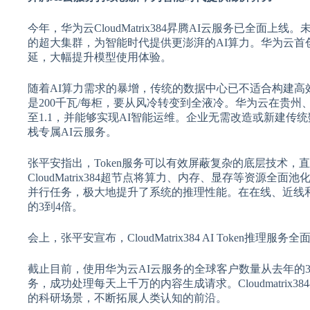
今年，华为云CloudMatrix384昇腾AI云服务已全面上线。未
的超大集群，为智能时代提供更澎湃的AI算力。华为云首
延，大幅提升模型使用体验。
随着AI算力需求的暴增，传统的数据中心已不适合构建高效
是200千瓦/每柜，要从风冷转变到全液冷。华为云在贵州
至1.1，并能够实现AI智能运维。企业无需改造或新建传
栈专属AI云服务。
张平安指出，Token服务可以有效屏蔽复杂的底层技术，
CloudMatrix384超节点将算力、内存、显存等资源
并行任务，极大地提升了系统的推理性能。在在线、近线和离线等
的3到4倍。
会上，张平安宣布，CloudMatrix384 AI Toke
截止目前，使用华为云AI云服务的全球客户数量从去年的321家增长
务，成功处理每天上千万的内容生成请求。Cloudmatrix
的科研场景，不断拓展人类认知的前沿。