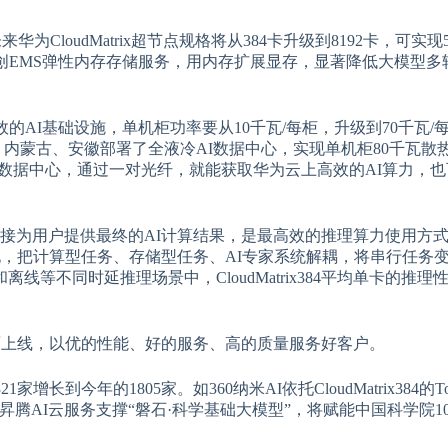
来华为CloudMatrix超节点规格将从384卡升级到8192卡，可实现50
创EMS弹性内存存储服务，用内存扩展显存，显著降低大模型多
的AI基础设施，单机柜功率要从10千瓦/每柜，升级到70千瓦/
、内蒙古、安徽部署了全液冷AI数据中心，实现单机柜80千瓦散热
统数据中心，通过一对光纤，就能获取华为云上高效的AI算力，
直接为用户提供最终的AI计算结果，是最高效的推理算力使用方
全面池化，把计算型任务、存储型任务、AI专家系统解耦，将串行任务
不同时延推理场景中，CloudMatrix384平均单卡的推理性
n推理服务全面上线，以优的性能、好的服务、高的质量服务好客户。
到今年的1805家。如360纳米AI依托CloudMatrix384的T
384昇腾AI云服务支撑“磐石·科学基础大模型”，将赋能中国科学院1