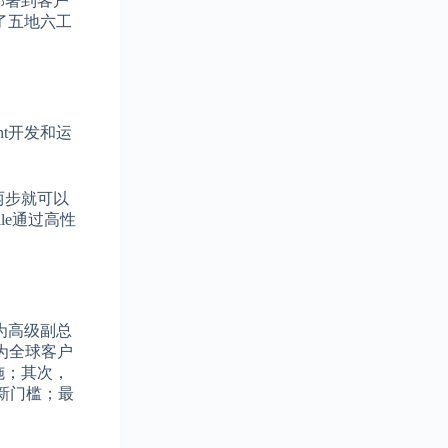
验部署到客户
了五地六工
nt开发和运
两步就可以
le通过高性
为高级副总
为全球客户
施；其次，
新门槛；最