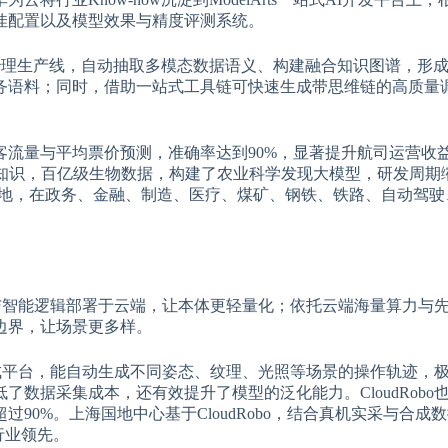
佳配置以及模型效果与精度评测系统。
数据治理生产线，自动抽取多模态数据语义、构建融合知识图谱，形
务语料；同时，借助一站式工具链可快速生成带思维链的高质量
客流量与平均票价预测，准确率达到90%，显著提升航司运营收
业知识，百亿级生物数据，构建了农业科学发现大模型，研发周期
中落地，在政务、金融、制造、医疗、煤矿、钢铁、铁路、自动驾
法与智能逻辑部署于云端，让本体更轻量化；依托云端海量算力与先进
边界，让场景更多样。
据生成平台，能自动生成不同姿态、纹理、光照等场景的操作轨迹，
数据采集成本，还有效提升了模型的泛化能力。CloudRobo
90%。上海国地中心基于CloudRobo，结合真机实采与合成
行业领先。