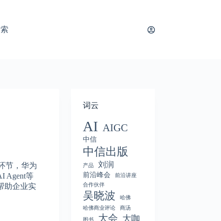
搜索
词云
AI
AIGC
中信
中信出版
刘润
讲环节，华为
产品
前沿峰会
gent等
前沿讲座
合作伙伴
帮助企业实
吴晓波
哈佛
哈佛商业评论
商汤
大会
大咖
图书