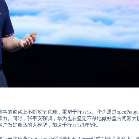
的道路上不断攻坚克难，重塑千行万业。华为通过openPang
算力。同时，张平安强调，华为也在坚定不移地做好盘古闭源大
客户做好自己的大模型，加速千行万业智能化。
行业Know-how沉淀到ModelArts一站式AI开发平台上