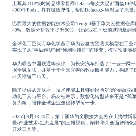
土耳其TOP快时尚品牌零售商Defacto每次大促都面临1
4000个Pods，具有极致弹性，帮助Defacto从容对应了流
巴西最大的数据智能技术公司Neogrid基于华为云数据
40%、数据分析效率提升50%，让企业在下班前就能拿到
全球化工巨头万华化学基于华为云盘古预测大模型在工业时
实现了从“事后维修”到“预测性维护”的转变，模型预测准确
华为联合中国联通等伙伴，为长安汽车打造了“一云一网一平
据全域互联，并基于华为云完善的数据服务能力，构建了
21天缩短至15天。
除了提供从云底座、技术使能工具链到经验沉淀的端到端
动化工具与平台。杨友桂表示，数智化转型从来不是 “孤军
务为桥，陪伴全球企业走稳转型每一步。
2025年9月18-20日，第十届华为全联接大会将在上海
景-产业技术-生态发展”的三维视角，阐释华为全面智能
开发工具等。