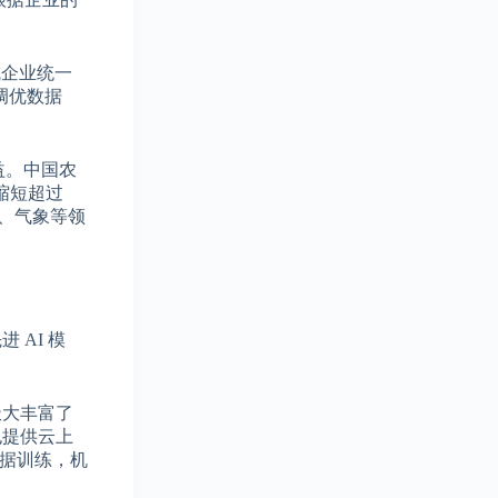
成企业统一
调优数据
益。中国农
缩短超过
驶、气象等领
 AI 模
极大丰富了
也提供云上
数据训练，机