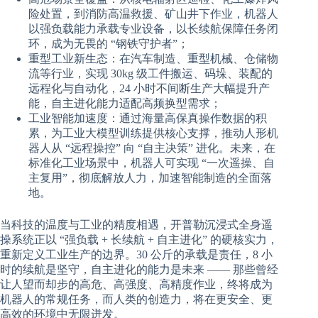
险处置，到消防高温救援、矿山井下作业，机器人
以强负载能力承载专业设备，以长续航保障任务闭
环，成为无畏的 “钢铁守护者”；
重型工业新生态：在汽车制造、重型机械、仓储物
流等行业，实现 30kg 级工件搬运、码垛、装配的
远程化与自动化，24 小时不间断生产大幅提升产
能，自主进化能力适配高频换型需求；
工业智能加速度：通过海量高保真操作数据的积
累，为工业大模型训练提供核心支撑，推动人形机
器人从 “远程操控” 向 “自主决策” 进化。未来，在
标准化工业场景中，机器人可实现 “一次遥操、自
主复用”，彻底解放人力，加速智能制造的全面落
地。
当科技的温度与工业的精度相遇，开普勒沉浸式全身遥
操系统正以 “强负载 + 长续航 + 自主进化” 的硬核实力，
重新定义工业生产的边界。30 公斤的承载是责任，8 小
时的续航是坚守，自主进化的能力是未来 —— 那些曾经
让人望而却步的高危、高强度、高精度作业，终将成为
机器人的常规任务，而人类的创造力，将在更安全、更
高效的环境中无限迸发。