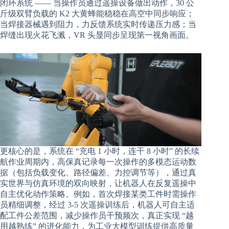
闭环系统 —— 当操作员通过遥操设备做出动作，30 公
斤级双臂负载的 K2 大黄蜂能稳稳在高空中同步响应；
当焊接器械遇到阻力，力反馈系统实时传递压力感；当
焊缝出现火花飞溅，VR 头显同步呈现第一视角画面。
更核心的是，系统在 “充电 1 小时，连干 8 小时” 的长续
航作业周期内，高保真记录每一次操作的多模态运动数
据（包括负载变化、路径偏差、力控调节等），通过真
实世界与仿真环境的双向映射，让机器人在反复遥操中
自主优化动作策略。例如，首次焊接某类工件时需操作
员精细调整，经过 3-5 次遥操训练后，机器人可自主适
配工件公差范围，减少操作员干预频次，真正实现 “越
用越熟练” 的进化能力，为工业大模型训练提供高质量