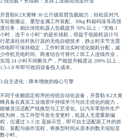
2.强负载 + 长续航：支撑工业级高强度作业
开普勒K2大黄蜂 30 公斤级双臂负载能力，轻松应对汽
车轮毂搬运、重型金属工件装配、30kg 料箱码垛等高强
度任务，相比传统机器人负载提升 50% 以上；“充电 1
小时，连干 8 小时” 的超长续航，得益于低能耗设计与
行星滚柱丝杆执行器的无电自锁技术，静止时关节无需
供电即可保持稳定，工作时算法实时优化能耗分配，减
少停机充电时间。两者结合可替代 2 班工人连续作业，
实现 24 小时不间断生产，产能提升幅度达 200% 以上，
1.5-1.8 年即可收回设备投入成本。
3.自主进化：降本增效的核心引擎
不同于依赖固定程序的传统自动化设备，开普勒 K2大黄
蜂具备在真实工业场景中持续学习与自主优化的能力，
能够灵活适配产线换型与工艺变化。以汽车零部件生产
线为例，当工件型号发生变更时，机器人无需重新编
程，仅通过 3–5 次 遥操示范，即可自主适配新工件的抓
取、装配与操作流程，将换型时间从原本的数天缩短至
数小时。