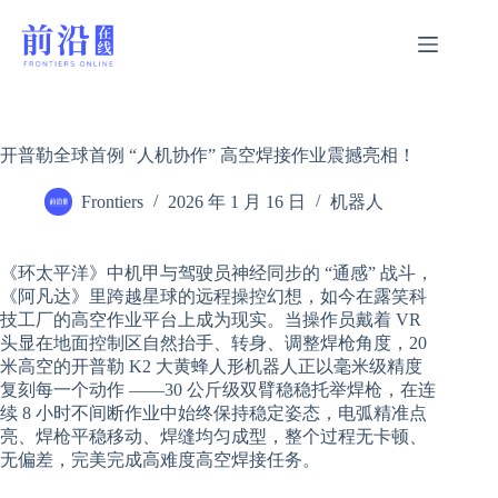
跳
过
内
容
开普勒全球首例 “人机协作” 高空焊接作业震撼亮相！
Frontiers
2026 年 1 月 16 日
机器人
《环太平洋》中机甲与驾驶员神经同步的 “通感” 战斗，
《阿凡达》里跨越星球的远程操控幻想，如今在露笑科
技工厂的高空作业平台上成为现实。当操作员戴着 VR
头显在地面控制区自然抬手、转身、调整焊枪角度，20
米高空的开普勒 K2 大黄蜂人形机器人正以毫米级精度
复刻每一个动作 ——30 公斤级双臂稳稳托举焊枪，在连
续 8 小时不间断作业中始终保持稳定姿态，电弧精准点
亮、焊枪平稳移动、焊缝均匀成型，整个过程无卡顿、
无偏差，完美完成高难度高空焊接任务。