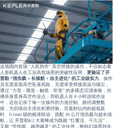
这场国内首场 “人机协作” 高空焊接的成功，不仅标志着
人形机器人在工业高危场景的突破性应用，
更验证了开
普勒 “强负载 + 长续航 + 自主进化” 的工业级实力
。操作
员无需直面高空坠落风险，无需承受焊接高温与烟尘，
通过 “力觉 – 视觉 – 触觉 – 听觉” 的多模态沉浸体验，仿
佛亲身置身高空作业点；而机器人在 8 小时连续作业
中，还在记录了每一次操作的力道控制、路径调整数
据，为后续自主优化积累经验。百毫秒以内的超低延
时、0.1mm 级的精准联动，搭配 30 公斤强负载与超长续
航，让 开普勒K2 大黄蜂成为既能 “扛重活、干久活”，
又能 “学技能、越用越灵” 的工业伙伴，将科幻场景转化