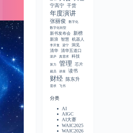
宁高宁
干货
年度演讲
张丽俊
数字化
数字化转型
新榜
新书发布会
新浪
智慧
机器人
洞见
李开复
梁宁
清华
清华五道口
科技
湛庐
真需求
管理
芯片
算力
读书
裁员
讲座
财经
陈东升
需求
飞书
分类
AI
AIGC
AI大赛
WAIC2025
WAIC2026