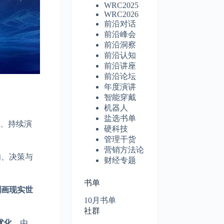
WRC2025
WRC2026
前沿对话
前沿峰会
前沿洞察
前沿认知
前沿讲座
前沿论坛
年度演讲
智能穿戴
机器人
盐选书单
行、持续演
硬科技
管理干货
营销方法论
知、决策与
财经专题
书单
刻画现实世
10月书单
社群
优化
。由