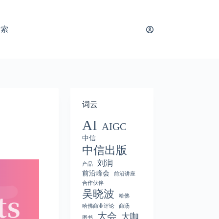
搜索
词云
AI
AIGC
中信
中信出版
刘润
产品
前沿峰会
前沿讲座
合作伙伴
吴晓波
哈佛
哈佛商业评论
商汤
大会
大咖
图书