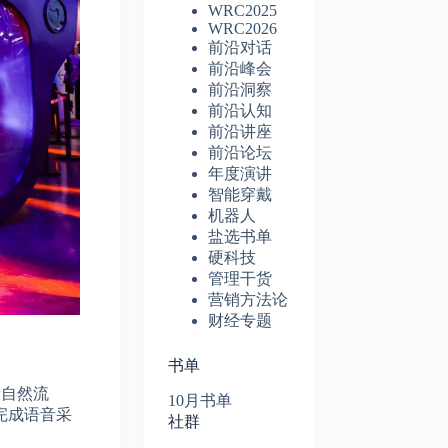
WRC2025
WRC2026
前沿对话
前沿峰会
前沿洞察
前沿认知
前沿讲座
前沿论坛
年度演讲
智能穿戴
机器人
盐选书单
硬科技
管理干货
营销方法论
财经专题
书单
般自然流
10月书单
完成语音采
社群