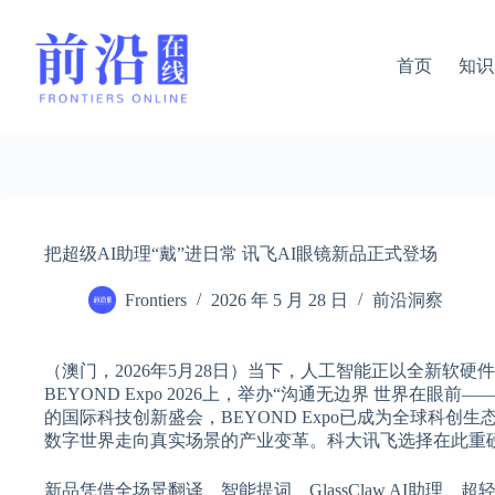
跳
过
内
首页
知识
容
把超级AI助理“戴”进日常 讯飞AI眼镜新品正式登场
Frontiers
2026 年 5 月 28 日
前沿洞察
（澳门，2026年5月28日）当下，人工智能正以全新软
BEYOND Expo 2026上，举办“沟通无边界 世界在
的国际科技创新盛会，BEYOND Expo已成为全球科创生态交流的重要
数字世界走向真实场景的产业变革。科大讯飞选择在此重
新品凭借全场景翻译、智能提词、GlassClaw AI助