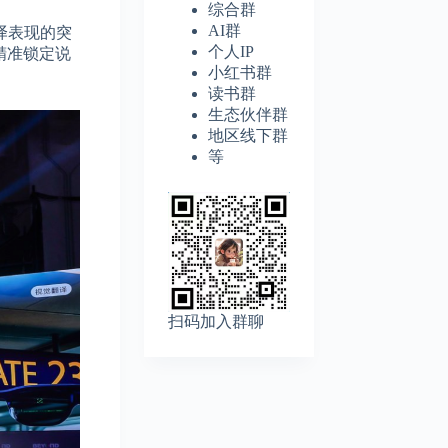
综合群
AI群
译表现的突
个人IP
精准锁定说
小红书群
读书群
生态伙伴群
地区线下群
等
扫码加入群聊