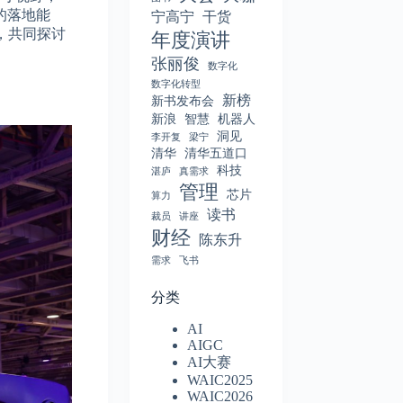
的落地能
宁高宁
干货
，共同探讨
年度演讲
张丽俊
数字化
数字化转型
新榜
新书发布会
新浪
智慧
机器人
洞见
李开复
梁宁
清华
清华五道口
科技
湛庐
真需求
管理
芯片
算力
读书
裁员
讲座
财经
陈东升
需求
飞书
分类
AI
AIGC
AI大赛
WAIC2025
WAIC2026