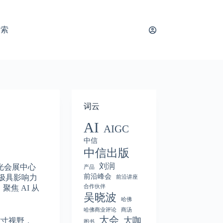
搜索
词云
AI
AIGC
中信
中信出版
刘润
光会展中心
产品
前沿峰会
洲极具影响力
前沿讲座
合作伙伴
聚焦 AI 从
吴晓波
哈佛
哈佛商业评论
商汤
大会
大咖
方寸视野，
图书