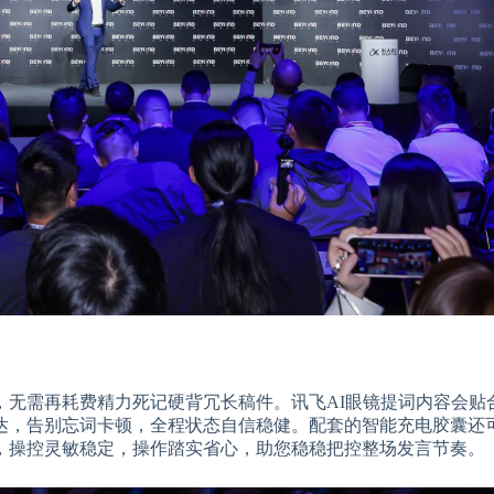
，无需再耗费精力死记硬背冗长稿件。讯飞AI眼镜提词内容会贴
达，告别忘词卡顿，全程状态自信稳健。配套的智能充电胶囊还
，操控灵敏稳定，操作踏实省心，助您稳稳把控整场发言节奏。