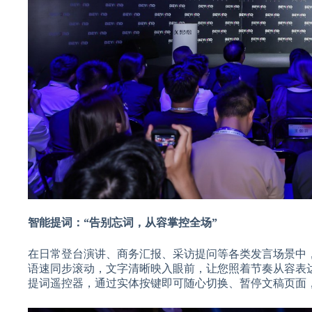
智能提词：“告别忘词，从容掌控全场”
在日常登台演讲、商务汇报、采访提问等各类发言场景中
语速同步滚动，文字清晰映入眼前，让您照着节奏从容表
提词遥控器，通过实体按键即可随心切换、暂停文稿页面