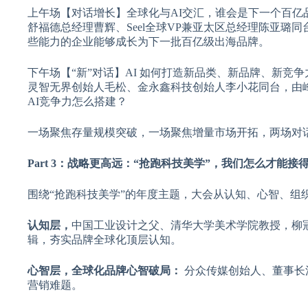
上午场【对话增长】全球化与AI交汇，谁会是下一个百亿
舒福德总经理曹辉、Seel全球VP兼亚太区总经理陈亚璐
些能力的企业能够成长为下一批百亿级出海品牌。
下午场【“新”对话】AI 如何打造新品类、新品牌、新竞争力
灵智无界创始人毛松、金永鑫科技创始人李小花同台，由
AI竞争力怎么搭建？
一场聚焦存量规模突破，一场聚焦增量市场开拓，两场对
Part 3：战略更高远：“抢跑科技美学”，我们怎么才能接
围绕“抢跑科技美学”的年度主题，大会从认知、心智、组
认知层，
中国工业设计之父、清华大学美术学院教授，柳
辑，夯实品牌全球化顶层认知。
心智层，全球化品牌心智破局：
分众传媒创始人、董事长
营销难题。