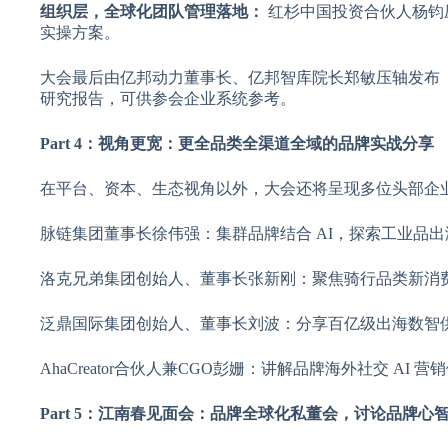
组织层，全球化团队管理落地：
红杉中国投资合伙人杨钧
实操方案。
大会最后由亿邦动力董事长、亿邦智库院长郑敏压轴发布《2
研究报告，可供参会企业系统参考。
Part 4：视角更宽：更全品类全渠道全域的品牌实战分享
在平台、资本、生态视角以外，大会还将呈现多位头部企业
脉链集团董事长徐伟强：集群品牌结合 AI，探索工业品
洛克兄弟集团创始人、董事长张新刚：聚焦骑行品类新消
泛鼎国际集团创始人、董事长刘波：分享百亿级出海数智
AhaCreator合伙人兼CGO彭姗：讲解品牌海外社交 AI 
Part 5：江南春见面会：品牌全球化私董会，讨论品牌心