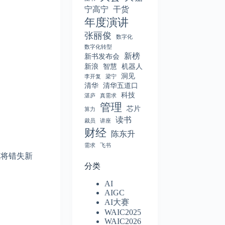
宁高宁
干货
年度演讲
张丽俊
数字化
数字化转型
新榜
新书发布会
新浪
智慧
机器人
洞见
李开复
梁宁
清华
清华五道口
科技
湛庐
真需求
管理
芯片
算力
读书
裁员
讲座
财经
陈东升
需求
飞书
或将错失新
分类
AI
AIGC
AI大赛
。
WAIC2025
WAIC2026