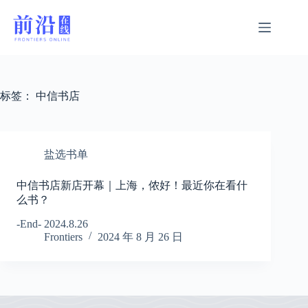
跳
过
内
容
标签：
中信书店
盐选书单
中信书店新店开幕｜上海，侬好！最近你在看什
么书？
-End- 2024.8.26
Frontiers
2024 年 8 月 26 日