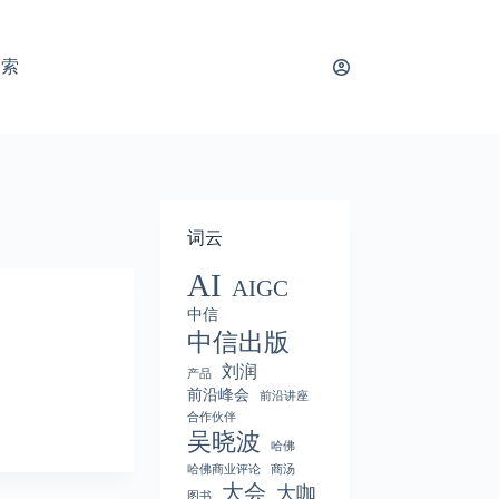
搜索
词云
AI
AIGC
中信
中信出版
刘润
产品
前沿峰会
前沿讲座
合作伙伴
吴晓波
哈佛
哈佛商业评论
商汤
大会
大咖
图书