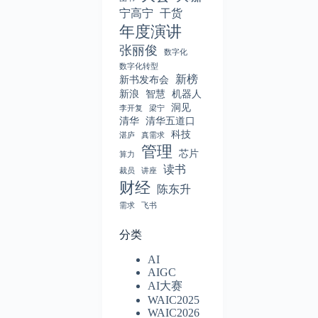
宁高宁
干货
年度演讲
张丽俊
数字化
数字化转型
新榜
新书发布会
新浪
智慧
机器人
洞见
李开复
梁宁
清华
清华五道口
科技
湛庐
真需求
管理
芯片
算力
读书
裁员
讲座
财经
陈东升
需求
飞书
分类
AI
AIGC
AI大赛
WAIC2025
WAIC2026