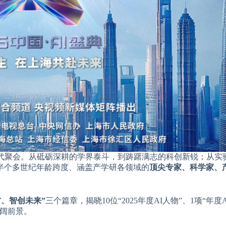
时代聚会。从砥砺深耕的学界泰斗，到踌躇满志的科创新锐；从实
半个多世纪年龄跨度、涵盖产学研各领域的
顶尖专家、科学家、
、智创未来”
三个篇章，揭晓10位“2025年度AI人物”、1项“年度
广阔前景。