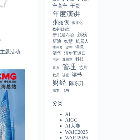
宁高宁
干货
年度演讲
张丽俊
数字化
数字化转型
新榜
新书发布会
新浪
智慧
机器人
洞见
李开复
梁宁
型主题活动
清华
清华五道口
科技
湛庐
真需求
管理
芯片
算力
读书
裁员
讲座
财经
陈东升
需求
飞书
分类
AI
AIGC
AI大赛
WAIC2025
WAIC2026