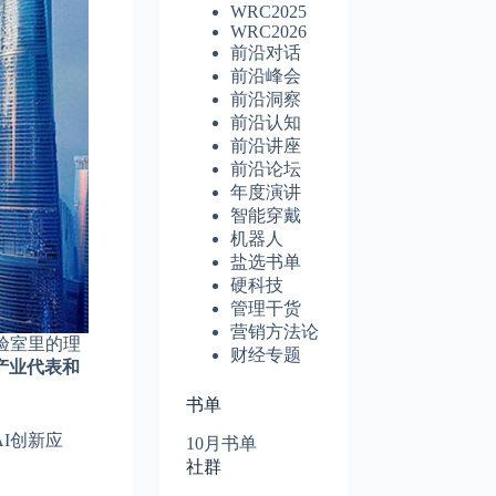
WRC2025
WRC2026
前沿对话
前沿峰会
前沿洞察
前沿认知
前沿讲座
前沿论坛
年度演讲
智能穿戴
机器人
盐选书单
硬科技
管理干货
营销方法论
验室里的理
财经专题
产业代表和
书单
AI创新应
10月书单
社群