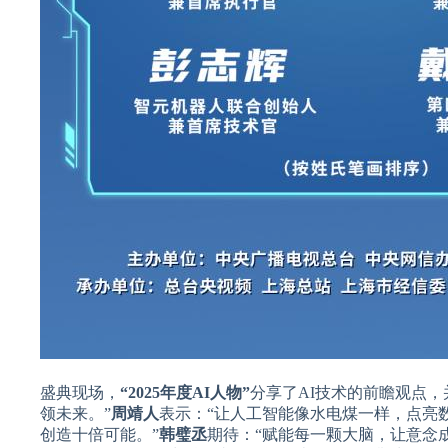
盛典现场，
“2025年度AI人物”
分享了AI技术的前瞻观点，
领未来。”
周靖人
表示：“让人工智能像水电煤一样，点亮
创造十倍可能。”
韩璧丞
期待：“赋能每一颗大脑，让意念