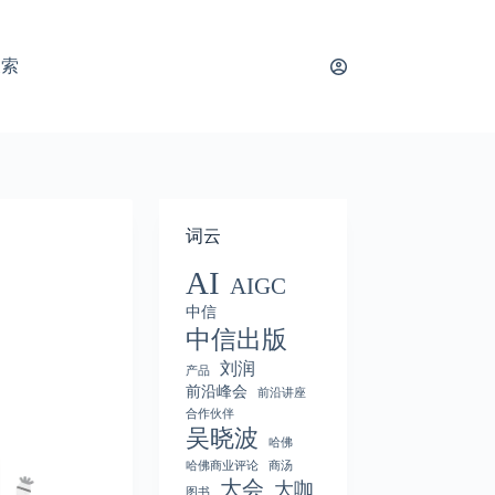
搜索
词云
AI
AIGC
中信
中信出版
刘润
产品
前沿峰会
前沿讲座
合作伙伴
吴晓波
哈佛
哈佛商业评论
商汤
大会
大咖
图书