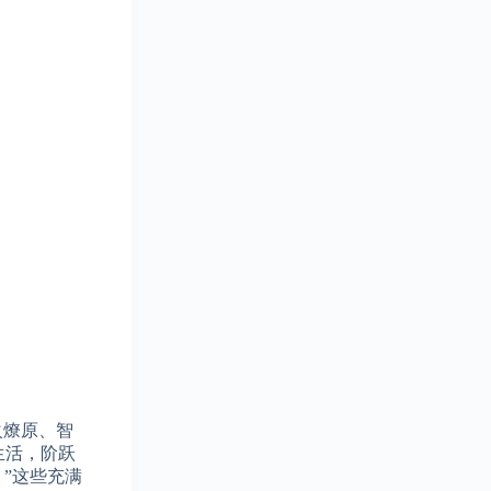
火燎原、智
生活，阶跃
”这些充满