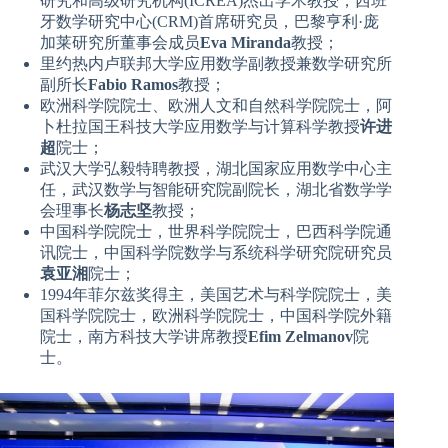
研究和高级研究机构(ICREA)杰出学术教授，西班
牙数学研究中心(CRM)首席研究员，巴黎亨利·庞
加莱研究所董事会成员
Eva Miranda
教授；
里约热内卢联邦大学应用数学副教授兼数学研究所
副所长
Fabio Ramos
教授；
欧洲科学院院士、欧洲人文和自然科学院院士，阿
卜杜拉国王科技大学应用数学与计算科学教授
许进
超
院士；
武汉大学弘毅特聘教授，湖北国家应用数学中心主
任，武汉数学与智能研究院副院长，湖北省数学学
会理事长
杨志坚
教授；
中国科学院院士，世界科学院院士，巴西科学院通
讯院士，中国科学院数学与系统科学研究院研究员
袁亚湘
院士；
1994年菲尔兹奖得主，美国艺术与科学院院士，美
国科学院院士，欧洲科学院院士，中国科学院外籍
院士，南方科技大学讲席教授
Efim Zelmanov
院
士。