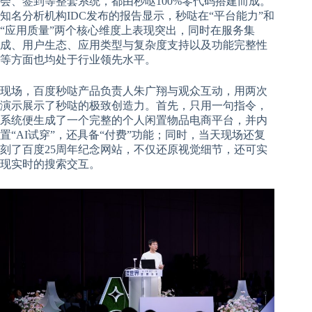
会、签到等整套系统，都由秒哒100%零代码搭建而成。
知名分析机构IDC发布的报告显示，秒哒在“平台能力”和
“应用质量”两个核心维度上表现突出，同时在服务集
成、用户生态、应用类型与复杂度支持以及功能完整性
等方面也均处于行业领先水平。
现场，百度秒哒产品负责人朱广翔与观众互动，用两次
演示展示了秒哒的极致创造力。首先，只用一句指令，
系统便生成了一个完整的个人闲置物品电商平台，并内
置“AI试穿”，还具备“付费”功能；同时，当天现场还复
刻了百度25周年纪念网站，不仅还原视觉细节，还可实
现实时的搜索交互。