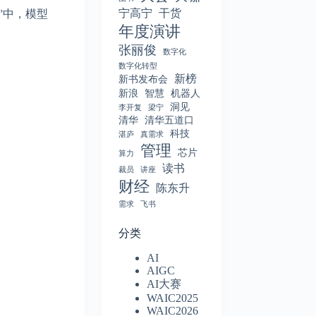
宁高宁
干货
”中，模型
年度演讲
张丽俊
数字化
数字化转型
新榜
新书发布会
新浪
智慧
机器人
洞见
李开复
梁宁
清华
清华五道口
科技
湛庐
真需求
管理
芯片
算力
读书
裁员
讲座
财经
陈东升
需求
飞书
分类
AI
AIGC
AI大赛
WAIC2025
WAIC2026