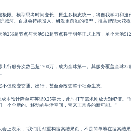
破极限、模型思考时间变长、原生多模态统一，将自我学习和迭
护城河。百度会持续投入、研发更前沿的模型，推高智能天花板
256超节点与天池512超节点将于明年正式上市，单个天池51
出行服务次数已超1700万，成为全球第一。其服务覆盖全球22
里。
它不仅改变交通、出行，甚至会改变整个社会生态。
axi成本预计降至每英里0.25美元，此时打车需求则放大5到7倍。
们一个全新的、移动的生活空间，带来非常多的新可能。”
大会上表示，“我们用AI重构搜索结果页，不是简单地在搜索结果