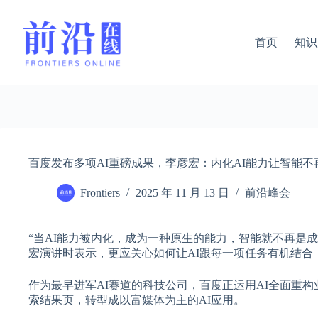
跳
过
内
首页
知识
容
百度发布多项AI重磅成果，李彦宏：内化AI能力让智能
Frontiers
2025 年 11 月 13 日
前沿峰会
“当AI能力被内化，成为一种原生的能力，智能就不再是成本
宏演讲时表示，更应关心如何让AI跟每一项任务有机结合，
作为最早进军AI赛道的科技公司，百度正运用AI全面重构
索结果页，转型成以富媒体为主的AI应用。