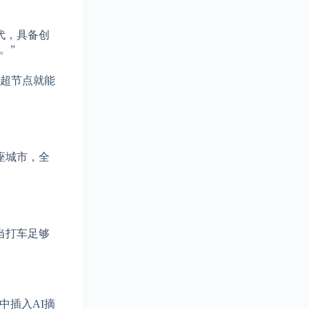
代，具备创
。”
2超节点就能
座城市，全
“当打车足够
中插入AI摘