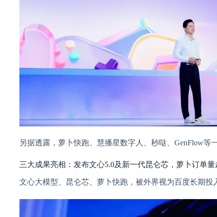
另据透露，萝卜快跑、慧播星数字人、秒哒、GenFlow
三大成果亮相：发布文心5.0及新一代昆仑芯，萝卜订单量超
文心大模型、昆仑芯、萝卜快跑，被外界视为百度长期投