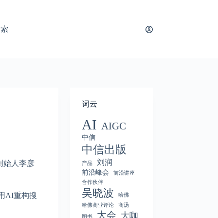
搜索
词云
AI
AIGC
中信
中信出版
刘润
创始人李彦
产品
前沿峰会
前沿讲座
合作伙伴
吴晓波
用AI重构搜
哈佛
哈佛商业评论
商汤
大会
大咖
图书