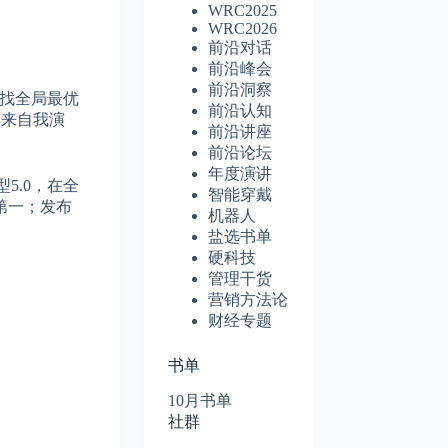
WRC2025
WRC2026
前沿对话
前沿峰会
前沿洞察
找全局最优
前沿认知
带来自我演
前沿讲座
前沿论坛
年度演讲
5.0，在全
智能穿戴
第一；发布
机器人
盐选书单
硬科技
管理干货
营销方法论
财经专题
书单
10月书单
社群