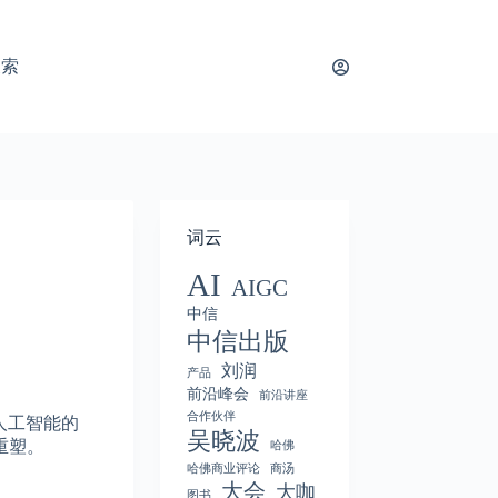
搜索
词云
AI
AIGC
中信
中信出版
刘润
产品
前沿峰会
前沿讲座
合作伙伴
人工智能的
吴晓波
重塑。
哈佛
哈佛商业评论
商汤
大会
大咖
图书