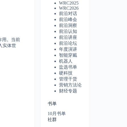
WRC2025
WRC2026
前沿对话
前沿峰会
前沿洞察
前沿认知
前沿讲座
作用。当前
前沿论坛
入实体世
年度演讲
智能穿戴
机器人
盐选书单
硬科技
管理干货
营销方法论
财经专题
书单
10月书单
社群