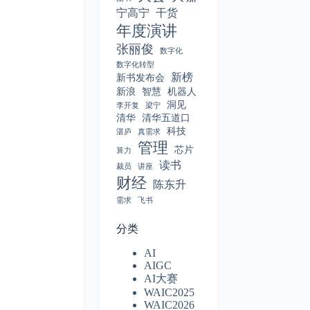
宁高宁
干货
年度演讲
张丽俊
数字化
数字化转型
新榜
新书发布会
新浪
智慧
机器人
洞见
李开复
梁宁
清华
清华五道口
科技
湛庐
真需求
管理
芯片
算力
读书
裁员
讲座
财经
陈东升
需求
飞书
分类
AI
AIGC
AI大赛
WAIC2025
WAIC2026