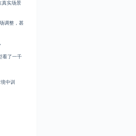
在真实场景
临场调整，甚
。
型看了一千
情境中训