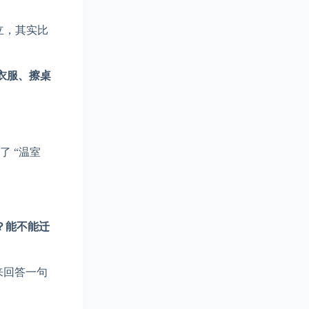
立，其实比
衣服、擦桌
 “温室
？能不能迁
，来回答一句