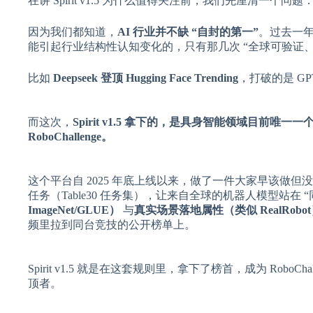
在讲 Spirit v1.5 为什么值得关注前，我们先厘清一个问题
因为我们都知道，
AI 行业并不缺 “自封的第一”
。过去一年，
能引起行业结构性认知变化的，只有那几次 “全球可验证、
比如
Deepseek 登顶 Hugging Face Trending
，打破的是 G
而这次，
Spirit v1.5 拿下的，是具身智能领域目前唯一一
RoboChallenge。
这个平台自 2025 年底上线以来，做了一件大家早该做但没
任务（Table30 任务集），让来自全球的机器人模型站在
ImageNet/GLUE）
与
真实场景落地属性（类似 RealRobo
频里拉到同台竞技的公开榜单上。
Spirit v1.5 就是在这套规则里，拿下了榜首，成为 Robo
顶者。