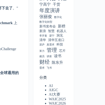
宁高宁
干货
挤下去了
。”
年度演讲
张丽俊
数字化
数字化转型
chmark
上
新榜
新书发布会
新浪
智慧
机器人
洞见
李开复
梁宁
清华
清华五道口
科技
湛庐
真需求
allenge
管理
芯片
算力
读书
裁员
讲座
财经
陈东升
需求
飞书
全球通用的
分类
AI
AIGC
AI大赛
WAIC2025
WAIC2026