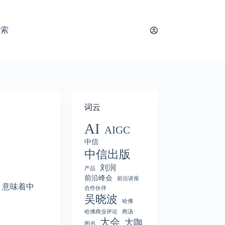
搜索
词云
AI
AIGC
中信
中信出版
刘润
产品
前沿峰会
前沿讲座
顶，意味着中
合作伙伴
吴晓波
哈佛
哈佛商业评论
商汤
大会
大咖
图书