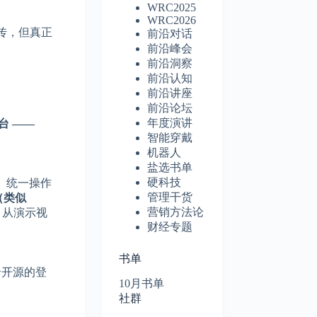
WRC2025
WRC2026
宣传，但真正
前沿对话
前沿峰会
前沿洞察
前沿认知
前沿讲座
前沿论坛
年度演讲
平台 ——
智能穿戴
机器人
盐选书单
硬科技
）、统一操作
管理干货
（类似
营销方法论
，从演示视
财经专题
书单
一个开源的登
10月书单
社群