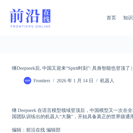
跳
过
内
首页
知识
容
继Deepseek后, 中国又迎来“Spirit时刻”: 具身智能也登顶了
Frontiers
2026 年 1 月 14 日
机器人
继 Deepseek 在语言模型领域登顶后，中国模型又一次在全
国团队训练出的机器人“大脑”，开始具备真正的世界级通
编辑：前沿在线 编辑部