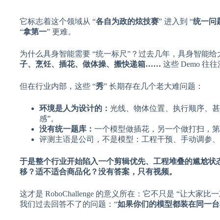
它标志着这个领域从 “
各自为政的炫技赛
” 进入到 “
统一问题
“
拿第一
” 更难。
为什么具身智能需要 “统一标尺”？过去几年，具身智能
子、烹饪、插花、做体操、搬快递箱……
这些 Demo 
但在行业内部，这些 “
秀
” 长期存在几个老大难问题：
环境是人为设计的：
光线、物体位置、执行顺序、甚
感”。
没有统一题库：
一个模型做插花，另一个做打扫，第
评测主语是公司，不是模型：工程干预、手动调参、遥控
于是整个行业开始陷入一个剪辑优先、工程堆叠的尴尬状
移？适不适合商品化？没有答案，只有视频。
这才是 RoboChallenge 的意义所在：它不只是 
我们过去回答不了的问题：“
如果你们的模型都装在同一台