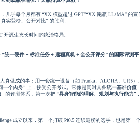
：
它到底赢在哪儿？又赢得算不算数？
几乎每个月都有 “XX 模型超过 GPT”“XX 跑赢 LLaMA” 的
真实登榜、公开对比” 的胜利。
PT 开源生态长时间的统治格局。
个 “统一硬件 + 标准任务 + 远程真机 + 全公开评分” 的国际评测
人真做成的事：用一套统一设备（如 Franka、ALOHA、UR5
 “同一个肉身” 上，接受公开考试。它像是同时具备
统一基准价值
t）
的评测体系，第一次把 “
具身智能的理解、规划与执行能力
”
Challenge 成立以来，第一个打破 Pi0.5 连续霸榜的选手，也是第