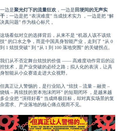
一边是
聚光灯下的流量狂欢
，一边是
田埂间的无声实
干
；一边是把 “表演难度” 当成技术实力 ，一边是把 “解
决真问题” 作为核心标尺 。
这场看似对立的选择背后，从来不是 “机器人该不该炫
技” 的口水之争，而是中国具身智能产业，走到了 “从 0
到 1 炫技突破” 到 “从 1 到 100 落地突围” 的关键拐点。
我们从不否定舞台炫技的价值 —— 高难度动作背后的运
控技术，是产业突破的必经之路；拟人化的表演，让具
身智能从小众赛道走进大众视野。
但真正让人警惕的，是行业陷入 “炫技 – 流量 – 融资 –
烧钱 – 再炫技的资本泡沫闭环” 的短期闭环 ，是越来越
多企业把 “演得好看” 当成终极目标，却对真实场景的复
杂需求、产业落地的核心痛点视而不见。