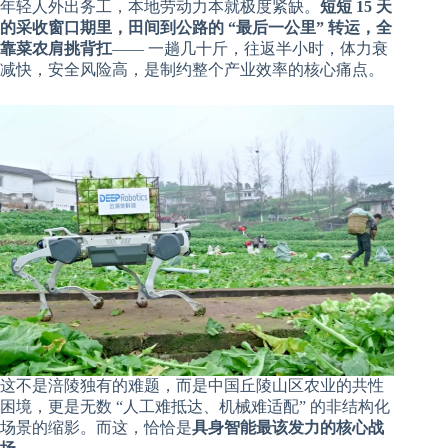
年轻人外出务工，本地劳动力本就极度紧缺。
短短 15 天
的采收窗口期里，田间到公路的 “最后一公里” 转运，全
靠菜农肩挑背扛
—— 一趟几十斤，往返半小时，体力衰
减快，安全风险高，是制约整个产业效率的核心痛点。
这不是涪陵独有的难题，而是中国丘陵山区农业的共性
困境，更是无数 “人工难抵达、机械难适配” 的非结构化
场景的缩影。而这，恰恰是
具身智能最该发力的核心战