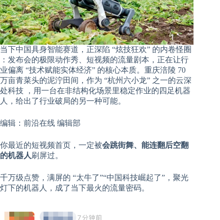
当下中国具身智能赛道，正深陷 “炫技狂欢” 的内卷怪圈
：发布会的极限动作秀、短视频的流量剧本，正在让行
业偏离 “技术赋能实体经济” 的核心本质。重庆涪陵 70
万亩青菜头的泥泞田间，作为 “杭州六小龙” 之一的云深
处科技 ，用一台在非结构化场景里稳定作业的四足机器
人，给出了行业破局的另一种可能。
编辑：前沿在线 编辑部
你最近的短视频首页，一定被
会跳街舞、能连翻后空翻
的机器人
刷屏过。
千万级点赞，满屏的 “太牛了”“中国科技崛起了”，聚光
灯下的机器人，成了当下最火的流量密码。