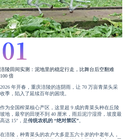
涪陵田间实测：泥地里的稳定行走，比舞台后空翻难
100 倍
2026 年开春，重庆涪陵的连阴雨，让 70 万亩青菜头采
收季，陷入了延续百年的困境。
作为全国榨菜核心产区，这里超 9 成的青菜头种在丘陵
坡地，最窄的田埂不到 40 厘米，雨后泥泞湿滑，坡度最
高达 15°，是
传统农机的 “绝对禁区”
。
在涪陵，种青菜头的农户大多是五六十岁的中老年人，