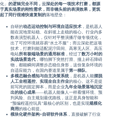
化」
的逻辑完全不同，云深处的每一项技术打磨，都源
于真实场景的刚性需求，而非镜头前的表演效果，更筑
起了同行很难快速复制的
落地壁垒：
自研的
动态运动控制与环境自适应技术
，是机器人
能在泥地里站稳、在斜坡上走稳的核心。行业内多
数表演型机器人，仅针对平整演播厅做专项优化，
出了可控环境就容易“水土不服”；而云深处把这项
技术，打磨到能适配泥泞田间、高寒无人区、高压
电站
所有极端场景的通用标准
，经过了
数万小时的
实战场景迭代
，哪怕脚下突然打滑、撞上碎石障碍
物，都能瞬间调整步态稳住身形，这份复杂环境的
自适应能力，在国内赛道里属于
第一梯队
。
多模态融合感知与自主决策系统
，是机器人能
摆脱
人工全程遥控、实现全自主作业
的核心。这不是提
前写死的固定脚本，而是企业
九年全场景落地沉淀
出的核心成果
——机器人能像人一样看懂环境、预
判风险、自主规划最优路线，这正是具身智能和
“预编程遥控玩具”最核心的区别，也是实现
规模化
商用
的核心前提。
模块化硬件架构+自研软件体系
，直接破解了行业