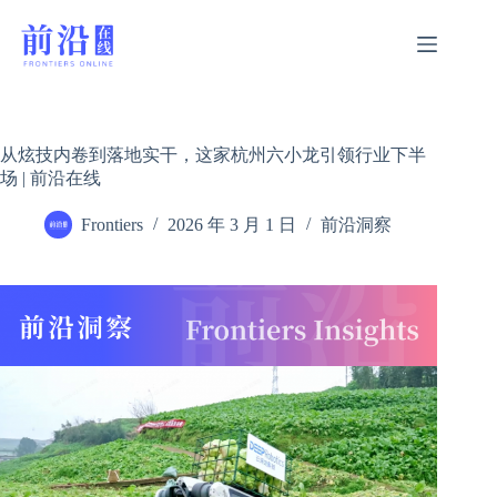
跳
过
内
容
从炫技内卷到落地实干，这家杭州六小龙引领行业下半
场 | 前沿在线
Frontiers
2026 年 3 月 1 日
前沿洞察